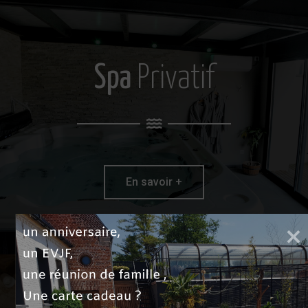
Spa
Privatif
En savoir +
un anniversaire,

un EVJF,

une réunion de famille ,

Une carte cadeau ?